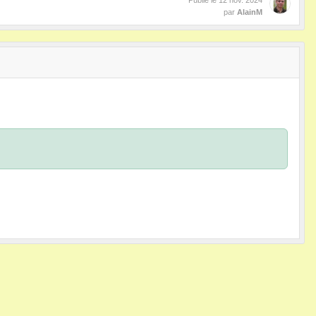
Publié le
12 nov. 2024
par
AlainM