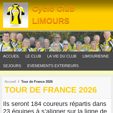
Panneau de gestion des cookies
Cyclo Club
LIMOURS
ACCUEIL
LE CLUB
LA VIE DU CLUB
LIMOURIENNE
SEJOURS
EVENEMENTS EXTERIEURS
Accueil
Tour de France 2026
TOUR DE FRANCE 2026
Ils seront 184 coureurs répartis dans
23 équipes
à s’aligner sur la ligne de