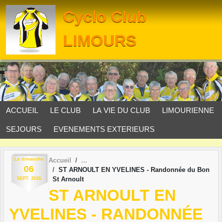
Panneau de gestion des cookies
Cyclo Club
LIMOURS
ACCUEIL
LE CLUB
LA VIE DU CLUB
LIMOURIENNE
SEJOURS
EVENEMENTS EXTERIEURS
Le
dimanche
Accueil
06
ST ARNOULT EN YVELINES - Randonnée du Bon
St Arnoult
SEPT.
2026
ST ARNOULT EN
YVELINES - RANDONNÉE