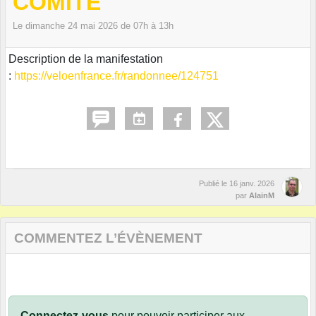
COMITÉ
Le
dimanche
24
mai
2026
de 07h à 13h
Description de la manifestation
:
https://veloenfrance.fr/randonnee/124751
Publié le
16 janv. 2026
par
AlainM
COMMENTEZ L’ÉVÈNEMENT
Connectez-vous
pour pouvoir participer aux