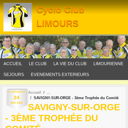
Panneau de gestion des cookies
Cyclo Club
LIMOURS
ACCUEIL
LE CLUB
LA VIE DU CLUB
LIMOURIENNE
SEJOURS
EVENEMENTS EXTERIEURS
Le
dimanche
Accueil
24
SAVIGNY-SUR-ORGE - 3ème Trophée du Comité
MAI
2026
SAVIGNY-SUR-ORGE
- 3ÈME TROPHÉE DU