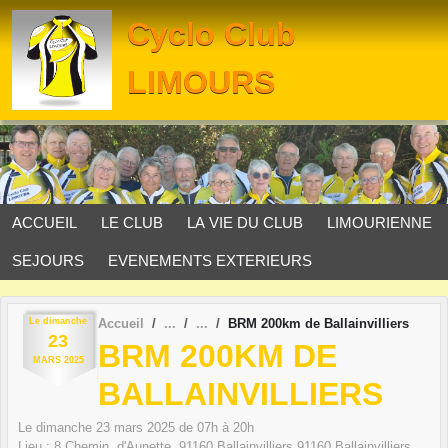
Panneau de gestion des cookies
Cyclo Club
LIMOURS
ACCUEIL
LE CLUB
LA VIE DU CLUB
LIMOURIENNE
SEJOURS
EVENEMENTS EXTERIEURS
Le
dimanche
Accueil
BRM 200km de Ballainvilliers
23
BRM 200KM DE
MARS
2025
BALLAINVILLIERS
Le
dimanche
23
mars
2025
de 07h à 20h
Lieu :
8 Chemin. d'Aunette, 91160 Ballainvilliers
91160
Ballainvilliers