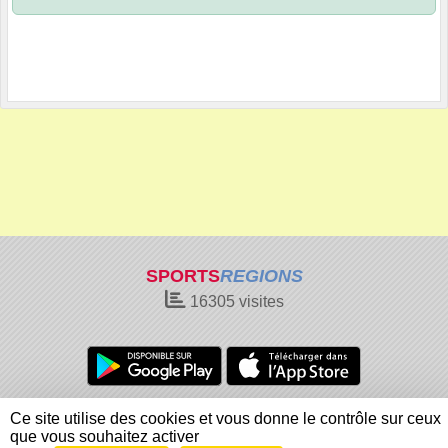
SPORTS
REGIONS
16305
visites
Charte cookies
Gestion des cookies
Ce site utilise des cookies et vous donne le contrôle sur ceux
Informations légales
Signaler un contenu inapproprié
que vous souhaitez activer