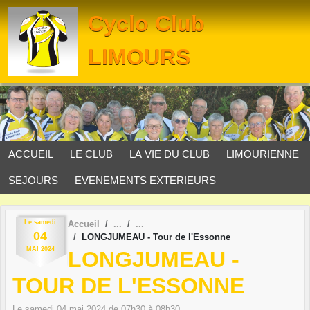
Panneau de gestion des cookies
Cyclo Club
LIMOURS
ACCUEIL
LE CLUB
LA VIE DU CLUB
LIMOURIENNE
SEJOURS
EVENEMENTS EXTERIEURS
Le
samedi
Accueil
04
LONGJUMEAU - Tour de l'Essonne
MAI
2024
LONGJUMEAU -
TOUR DE L'ESSONNE
Le
samedi
04
mai
2024
de 07h30 à 08h30