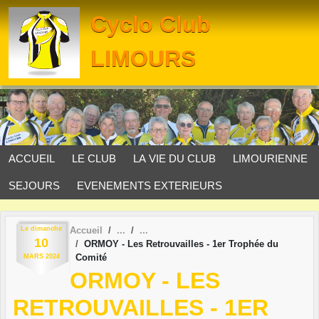
Panneau de gestion des cookies
Cyclo Club
LIMOURS
ACCUEIL
LE CLUB
LA VIE DU CLUB
LIMOURIENNE
SEJOURS
EVENEMENTS EXTERIEURS
Le
dimanche
Accueil
10
ORMOY - Les Retrouvailles - 1er Trophée du
Comité
MARS
2024
ORMOY - LES
RETROUVAILLES - 1ER