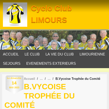
Panneau de gestion des cookies
Cyclo Club
LIMOURS
ACCUEIL
LE CLUB
LA VIE DU CLUB
LIMOURIENNE
SEJOURS
EVENEMENTS EXTERIEURS
Le
dimanche
Accueil
B.Vycoise Trophée du Comité
14
B.VYCOISE
MAI
2023
TROPHÉE DU
COMITÉ