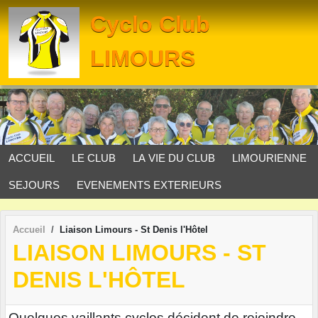
Panneau de gestion des cookies
Cyclo Club
LIMOURS
ACCUEIL
LE CLUB
LA VIE DU CLUB
LIMOURIENNE
SEJOURS
EVENEMENTS EXTERIEURS
Accueil
Liaison Limours - St Denis l'Hôtel
LIAISON LIMOURS - ST
DENIS L'HÔTEL
Quelques vaillants cyclos décident de rejoindre