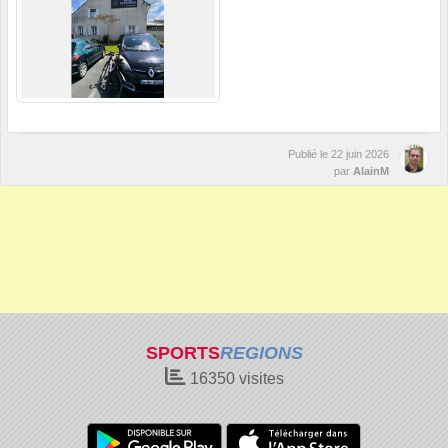
Publié le
22 juin 2026
par
AlainM
SPORTS
REGIONS
16350
visites